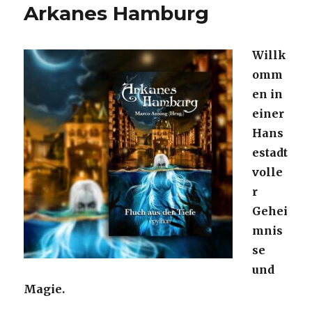
Arkanes Hamburg
Willk
omm
en in
einer
Hans
estadt
volle
r
Gehei
mnis
se
und
Magie.