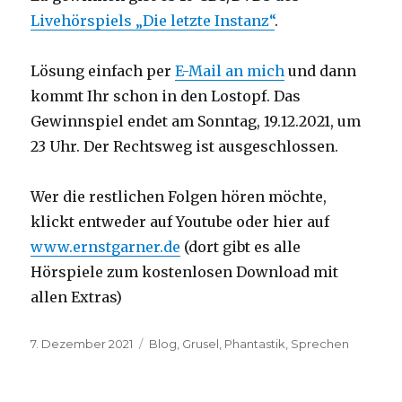
Livehörspiels „Die letzte Instanz“
.
Lösung einfach per
E-Mail an mich
und dann
kommt Ihr schon in den Lostopf. Das
Gewinnspiel endet am Sonntag, 19.12.2021, um
23 Uhr. Der Rechtsweg ist ausgeschlossen.
Wer die restlichen Folgen hören möchte,
klickt entweder auf Youtube oder hier auf
www.ernstgarner.de
(dort gibt es alle
Hörspiele zum kostenlosen Download mit
allen Extras)
Veröffentlicht
Kategorien
7. Dezember 2021
Blog
,
Grusel
,
Phantastik
,
Sprechen
am