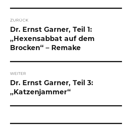
Beitragsnavigation
ZURÜCK
Dr. Ernst Garner, Teil 1:
Vorheriger
Beitrag:
„Hexensabbat auf dem
Brocken“ – Remake
WEITER
Dr. Ernst Garner, Teil 3:
Nächster
Beitrag:
„Katzenjammer“