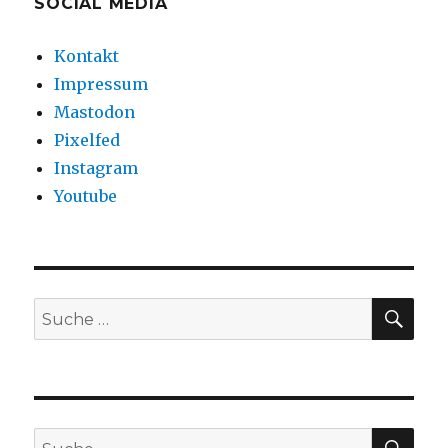
SOCIAL MEDIA
Kontakt
Impressum
Mastodon
Pixelfed
Instagram
Youtube
SU
Suche
nach:
SU
Suche