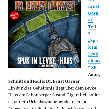
Ernst
Garn
er,
Teil
2:
„Spu
k im
Levk
ehaus
“ SE
Autor,
Schnitt und Rolle: Dr. Ernst Garner
Ein dunkles Geheimnis liegt über dem Levke-
Haus am Schönberger Strand. Eigentlich sollte
es nur ein Urlaubswochenende in jenem
Anwesen sein, doch für Dr. Ernst Garner und