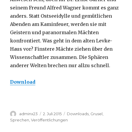
seinem Freund Alfred Wagner kommt es ganz
anders. Statt Ostseeidylle und gemütlichen
Abenden am Kaminfeuer, werden sie mit
Geistern und paranormalen Mächten
konfrontiert. Was geht in dem alten Levke-
Haus vor? Finstere Mächte ziehen über den
Wissenschaftler zusammen. Die Sphären
anderer Welten brechen nur allzu schnell.
Download
Autor
Veröffentlicht
Kategorien
adminx23
2. Juli 2015
Downloads
,
Grusel
,
am
Sprechen
,
Veröffentlichungen