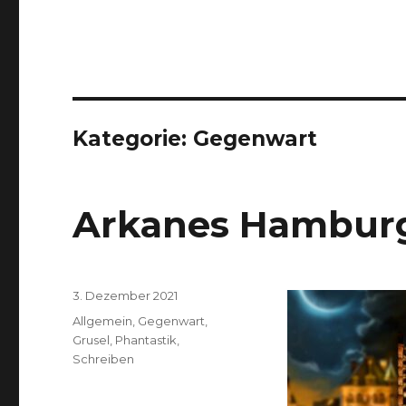
Kategorie:
Gegenwart
Arkanes Hambur
Veröffentlicht
3. Dezember 2021
am
Kategorien
Allgemein
,
Gegenwart
,
Grusel
,
Phantastik
,
Schreiben