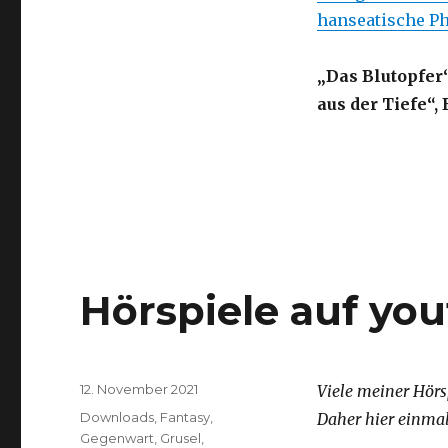
hanseatische Ph
„Das Blutopfer
aus der Tiefe“,
Hörspiele auf yo
Veröffentlicht
12. November 2021
Viele meiner Hörs
am
Kategorien
Downloads
,
Fantasy
,
Daher hier einma
Gegenwart
,
Grusel
,