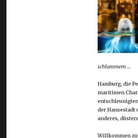
schlummern …
Hamburg, die Per
maritimen Charm
entschleunigten
der Hansestadt 
anderes, düster
Willkommen zu e