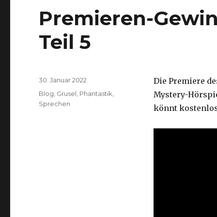
Premieren-Gewinn
Teil 5
Veröffentlicht
30. Januar 2022
Die Premiere de
am
Kategorien
Blog
,
Grusel
,
Phantastik
,
Mystery-Hörspiel
Sprechen
könnt kostenlos