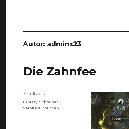
Autor:
adminx23
Die Zahnfee
Veröffentlicht
23. Juli 2026
am
Kategorien
Fantasy
,
Schreiben
,
Veröffentlichungen