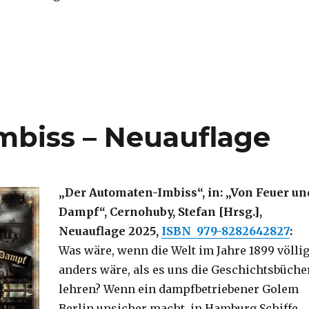
mbiss – Neuauflage
„Der Automaten-Imbiss“, in: „Von Feuer un
Dampf“, Cernohuby, Stefan [Hrsg.],
Neuauflage 2025,
ISBN
‎
979-8282642827
:
Was wäre, wenn die Welt im Jahre 1899 völli
anders wäre, als es uns die Geschichtsbüche
lehren? Wenn ein dampfbetriebener Golem
Berlin unsicher macht, in Hamburg Schiffe