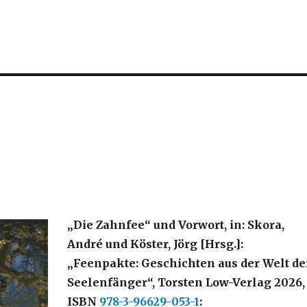
„Die Zahnfee“ und Vorwort, in: Skora,
André und Köster, Jörg [Hrsg.]:
„
Feenpakte: Geschichten aus der Welt de
Seelenfänger“, Torsten Low-Verlag 2026,
ISBN
978-3-96629-053-1
: