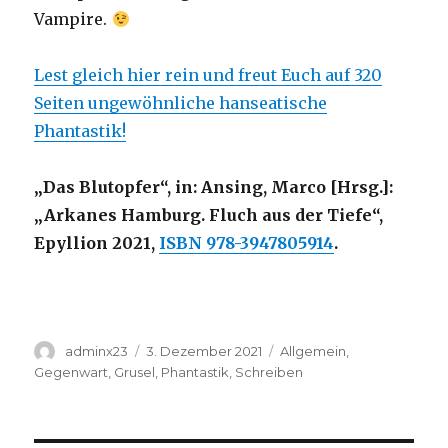
Vampire.
Lest gleich hier rein und freut Euch auf 320
Seiten ungewöhnliche hanseatische
Phantastik!
„Das Blutopfer“, in: Ansing, Marco [Hrsg.]:
„Arkanes Hamburg. Fluch aus der Tiefe“,
Epyllion 2021,
ISBN 978-3947805914
.
Autor
Veröffentlicht
Kategorien
adminx23
3. Dezember 2021
Allgemein
,
am
Gegenwart
,
Grusel
,
Phantastik
,
Schreiben