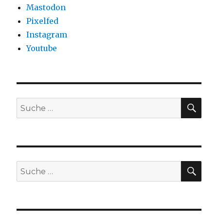
Mastodon
Pixelfed
Instagram
Youtube
SU
Suche
nach:
SU
Suche
nach: