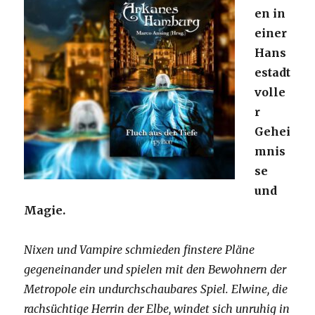
en in
einer
Hans
estadt
volle
r
Gehei
mnis
se
und
Magie.
Nixen und Vampire schmieden finstere Pläne
gegeneinander und spielen mit den Bewohnern der
Metropole ein undurchschaubares Spiel. Elwine, die
rachsüchtige Herrin der Elbe, windet sich unruhig in