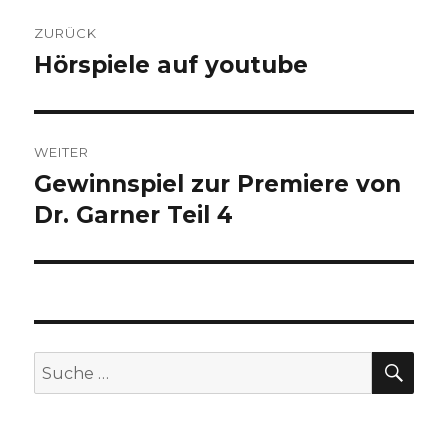
Beitragsnavigation
ZURÜCK
Hörspiele auf youtube
Vorheriger
Beitrag:
WEITER
Gewinnspiel zur Premiere von
Nächster
Beitrag:
Dr. Garner Teil 4
SU
Suche
nach: