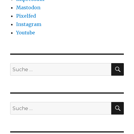
Mastodon
Pixelfed
Instagram
Youtube
SU
Suche
nach:
SU
Suche
nach: