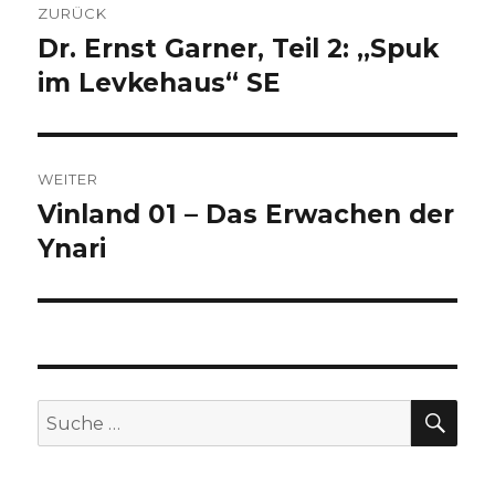
ZURÜCK
Dr. Ernst Garner, Teil 2: „Spuk
Vorheriger
Beitrag:
im Levkehaus“ SE
WEITER
Vinland 01 – Das Erwachen der
Nächster
Beitrag:
Ynari
SU
Suche
nach: