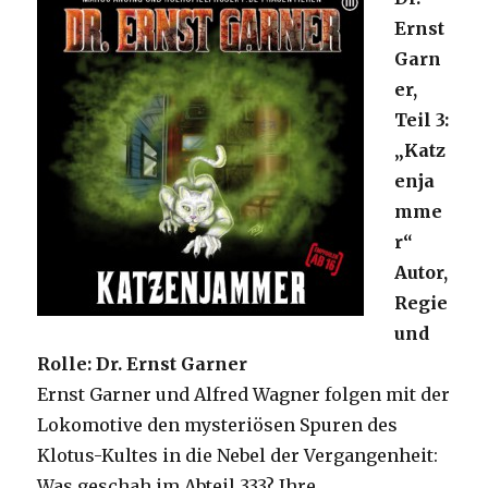
Ernst
Garn
er,
Teil 3:
„Katz
enja
mme
r“
Autor,
Regie
und
Rolle: Dr. Ernst Garner
Ernst Garner und Alfred Wagner folgen mit der
Lokomotive den mysteriösen Spuren des
Klotus-Kultes in die Nebel der Vergangenheit:
Was geschah im Abteil 333? Ihre