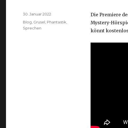
Veröffentlicht
30. Januar 2022
Die Premiere de
am
Kategorien
Blog
,
Grusel
,
Phantastik
,
Mystery-Hörspiel
Sprechen
könnt kostenlos