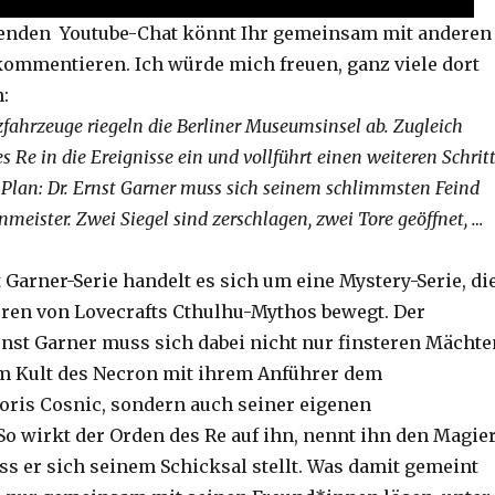
fenden Youtube-Chat könnt Ihr gemeinsam mit anderen
ommentieren. Ich würde mich freuen, ganz viele dort
n:
fahrzeuge riegeln die Berliner Museumsinsel ab. Zugleich
es Re in die Ereignisse ein und vollführt einen weiteren Schrit
 Plan: Dr. Ernst Garner muss sich seinem schlimmsten Feind
meister. Zwei Siegel sind zerschlagen, zwei Tore geöffnet, …
t Garner-Serie handelt es sich um eine Mystery-Serie, di
uren von Lovecrafts Cthulhu-Mythos bewegt. Der
rnst Garner muss sich dabei nicht nur finsteren Mächte
em Kult des Necron mit ihrem Anführer dem
ris Cosnic, sondern auch seiner eigenen
So wirkt der Orden des Re auf ihn, nennt ihn den Magie
ss er sich seinem Schicksal stellt. Was damit gemeint