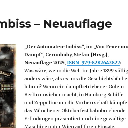
mbiss – Neuauflage
„Der Automaten-Imbiss“, in: „Von Feuer un
Dampf“, Cernohuby, Stefan [Hrsg.],
Neuauflage 2025,
ISBN
‎
979-8282642827
:
Was wäre, wenn die Welt im Jahre 1899 völli
anders wäre, als es uns die Geschichtsbüche
lehren? Wenn ein dampfbetriebener Golem
Berlin unsicher macht, in Hamburg Schiffe
und Zeppeline um die Vorherrschaft kämpfe
das Münchener Oktoberfest bahnbrechende
Erfindungen präsentiert und eine gewaltige
Maschine unter Wien auf Ihren Einsatz