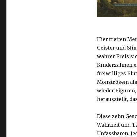
Hier treffen Men
Geister und Sti
wahrer Preis sic
Kinderzähnen erk
freiwilliges Blu
Monströsem als
wieder Figuren, 
herausstellt, da
Diese zehn Gesc
Wahrheit und T
Unfassbaren. Jed