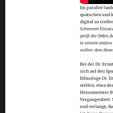
Im parallel-lau
quatschen und k
digital zu treffe
Schwerere Einsatz
greift der Orden d
in seinem uralten
stellen: dem Hexen
Bei der Dr. Erns
sich auf den Sp
Ethnologe Dr. E
stellen, etwa d
Hexenmeister Bo
Vergangenheit. 
und verlangt, da