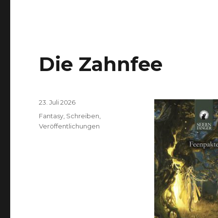
Die Zahnfee
Veröffentlicht
23. Juli 2026
am
Kategorien
Fantasy
,
Schreiben
,
Veröffentlichungen