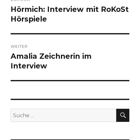
Hörmich: Interview mit RoKoSt
Vorheriger
Beitrag:
Hörspiele
WEITER
Amalia Zeichnerin im
Nächster
Beitrag:
Interview
SU
Suche
nach: