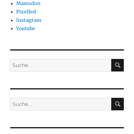
Mastodon
Pixelfed
Instagram
Youtube
SU
Suche
nach:
SU
Suche
nach: