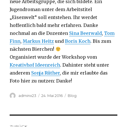
neue Arbeitsgruppe, die sich bildete. Ein
Jugendroman unter dem Arbeitstitel
„Eisenwelt“ soll entstehen. Ihr werdet
hoffentlich bald mehr erfahren. Danke
nochmal an die Dozenten
Sina Beerwald
,
Tom
Finn
,
Markus Heitz
und
Boris Koch
. Bis zum
nächsten Bierchen!
Organisiert wurde der Workshop vom
Kreativhof Ideenreich
. Dahinter steht unter
anderem
Sonja Rüther
, die mir erlaubte das
Foto hier zu nutzen: Danke!
Autor
Veröffentlicht
Kategorien
adminx23
24. Mai 2016
Blog
am
Beitragsnavigation
ZURÜCK