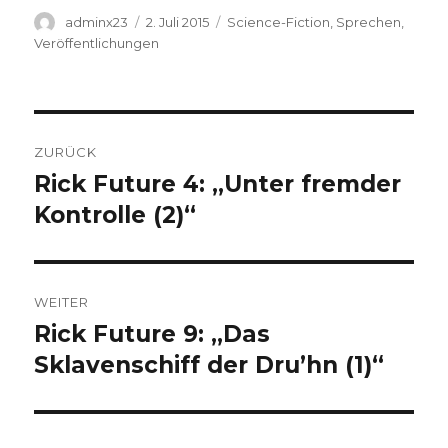
Autor
Veröffentlicht
Kategorien
adminx23
2. Juli 2015
Science-Fiction
,
Sprechen
,
am
Veröffentlichungen
Beitragsnavigation
ZURÜCK
Rick Future 4: „Unter fremder
Vorheriger
Beitrag:
Kontrolle (2)“
WEITER
Rick Future 9: „Das
Nächster
Beitrag:
Sklavenschiff der Dru’hn (1)“