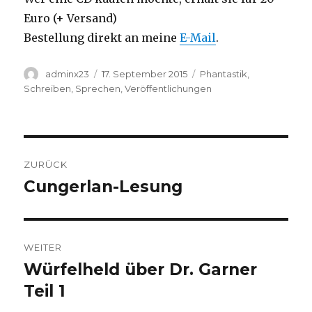
Euro (+ Versand)
Bestellung direkt an meine
E-Mail
.
Autor
Veröffentlicht
Kategorien
adminx23
17. September 2015
Phantastik
,
am
Schreiben
,
Sprechen
,
Veröffentlichungen
Beitragsnavigation
ZURÜCK
Cungerlan-Lesung
Vorheriger
Beitrag:
WEITER
Würfelheld über Dr. Garner
Nächster
Beitrag:
Teil 1