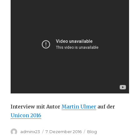
Interview mit Autor
Martin Ulmer
auf der
Unicon 2016
Autor
Veröffentlicht
Kategorien
adminx23
7. Dezember 2016
Blog
am