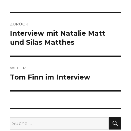
Beitragsnavigation
ZURÜCK
Interview mit Natalie Matt
Vorheriger
Beitrag:
und Silas Matthes
WEITER
Tom Finn im Interview
Nächster
Beitrag:
SU
Suche
nach: