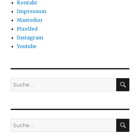
Kontakt
Impressum
Mastodon
Pixelfed
Instagram
Youtube
SU
Suche
nach:
SU
Suche
nach: