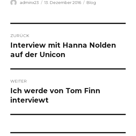
Autor
Veröffentlicht
Kategorien
adminx23
13. Dezember 2016
Blog
am
Beitragsnavigation
ZURÜCK
Interview mit Hanna Nolden
Vorheriger
Beitrag:
auf der Unicon
WEITER
Ich werde von Tom Finn
Nächster
Beitrag:
interviewt