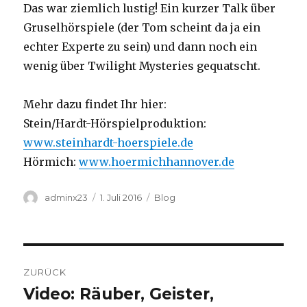
Das war ziemlich lustig! Ein kurzer Talk über
Gruselhörspiele (der Tom scheint da ja ein
echter Experte zu sein) und dann noch ein
wenig über Twilight Mysteries gequatscht.
Mehr dazu findet Ihr hier:
Stein/Hardt-Hörspielproduktion:
www.steinhardt-hoerspiele.de
Hörmich:
www.hoermichhannover.de
Autor
Veröffentlicht
Kategorien
adminx23
1. Juli 2016
Blog
am
Beitragsnavigation
ZURÜCK
Video: Räuber, Geister,
Vorheriger