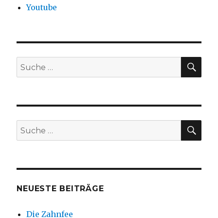
Youtube
SU
Suche
nach:
SU
Suche
nach:
NEUESTE BEITRÄGE
Die Zahnfee