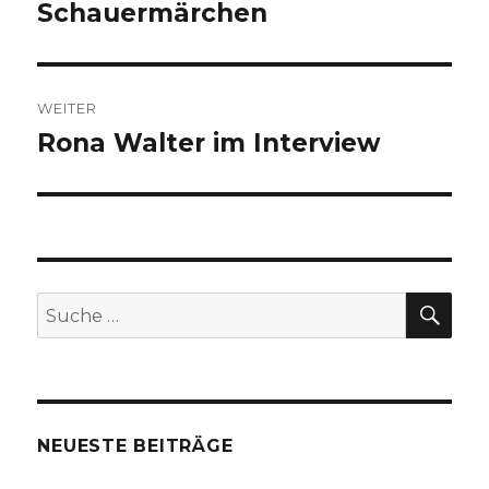
Beitrag:
Schauermärchen
WEITER
Rona Walter im Interview
Nächster
Beitrag:
SU
Suche
nach:
NEUESTE BEITRÄGE