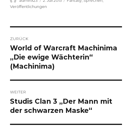
Autor
Veröffentlicht
Kategorien
adminx23
2. Juli 2015
Fantasy
,
Sprechen
,
am
Veröffentlichungen
Beitragsnavigation
ZURÜCK
World of Warcraft Machinima
Vorheriger
Beitrag:
„Die ewige Wächterin“
(Machinima)
WEITER
Studis Clan 3 „Der Mann mit
Nächster
Beitrag:
der schwarzen Maske“