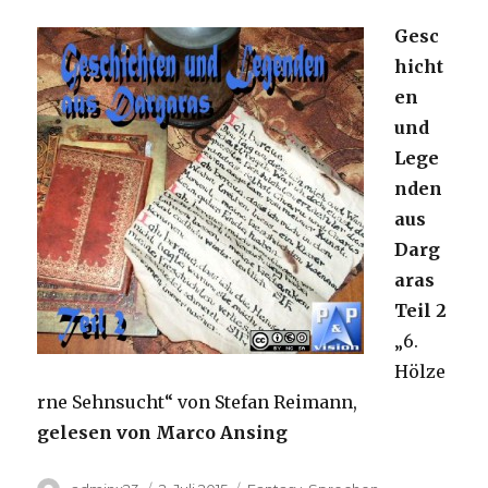
Gesc
hicht
en
und
Lege
nden
aus
Darg
aras
Teil 2
„6.
Hölze
rne Sehnsucht“ von Stefan Reimann,
gelesen von Marco Ansing