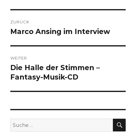
Beitragsnavigation
ZURÜCK
Marco Ansing im Interview
Vorheriger
Beitrag:
WEITER
Die Halle der Stimmen –
Nächster
Beitrag:
Fantasy-Musik-CD
SU
Suche
nach: