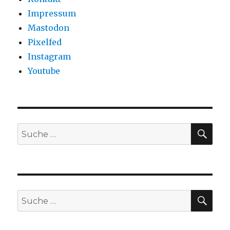
Impressum
Mastodon
Pixelfed
Instagram
Youtube
SU
Suche
nach:
SU
Suche
nach: