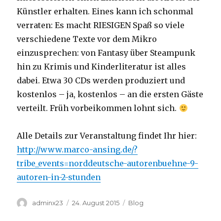
Künstler erhalten. Eines kann ich schonmal
verraten: Es macht RIESIGEN Spaß so viele
verschiedene Texte vor dem Mikro
einzusprechen: von Fantasy über Steampunk
hin zu Krimis und Kinderliteratur ist alles
dabei. Etwa 30 CDs werden produziert und
kostenlos – ja, kostenlos – an die ersten Gäste
verteilt. Früh vorbeikommen lohnt sich.
Alle Details zur Veranstaltung findet Ihr hier:
http://www.marco-ansing.de/?
tribe_events=norddeutsche-autorenbuehne-9-
autoren-in-2-stunden
Autor
Veröffentlicht
Kategorien
adminx23
24. August 2015
Blog
am