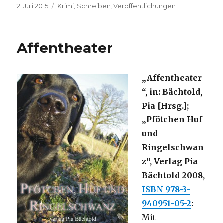
Veröffentlicht
Kategorien
2. Juli 2015
Krimi
,
Schreiben
,
Veröffentlichungen
am
Affentheater
„Affentheater
“, in: Bächtold,
Pia [Hrsg.];
„Pfötchen Huf
und
Ringelschwan
z“, Verlag Pia
Bächtold 2008,
ISBN 978-3-
940951-05-2
:
Mit