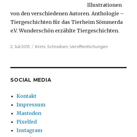
Illustrationen
von den verschiedenen Autoren. Anthologie –
Tiergeschichten für das Tierheim Sömmerda
e.V. Wunderschön erzählte Tiergeschichten.
Veröffentlicht
Kategorien
2. Juli 2015
Krimi
,
Schreiben
,
Veröffentlichungen
am
SOCIAL MEDIA
Kontakt
Impressum
Mastodon
Pixelfed
Instagram