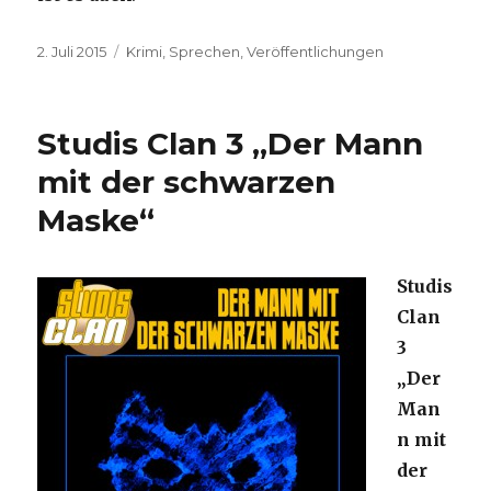
Veröffentlicht
Kategorien
2. Juli 2015
Krimi
,
Sprechen
,
Veröffentlichungen
am
Studis Clan 3 „Der Mann
mit der schwarzen
Maske“
Studis
Clan
3
„Der
Man
n mit
der