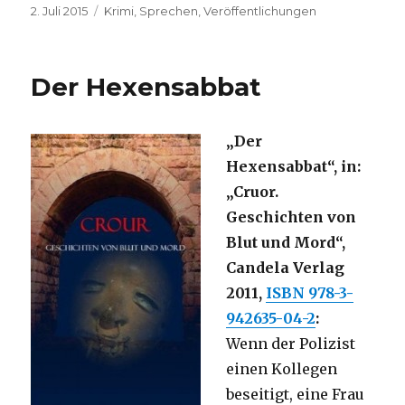
Veröffentlicht
Kategorien
2. Juli 2015
Krimi
,
Sprechen
,
Veröffentlichungen
am
Der Hexensabbat
„Der
Hexensabbat“, in:
„Cruor.
Geschichten von
Blut und Mord“,
Candela Verlag
2011,
ISBN 978-3-
942635-04-2
:
Wenn der Polizist
einen Kollegen
beseitigt, eine Frau