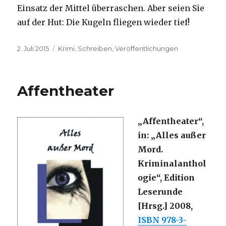
Einsatz der Mittel überraschen. Aber seien Sie
auf der Hut: Die Kugeln fliegen wieder tief!
Veröffentlicht
Kategorien
2. Juli 2015
Krimi
,
Schreiben
,
Veröffentlichungen
am
Affentheater
„Affentheater“,
in: „Alles außer
Mord.
Kriminalanthol
ogie“, Edition
Leserunde
[Hrsg.] 2008,
ISBN 978-3-