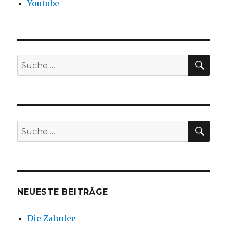
Youtube
SU
Suche
nach:
SU
Suche
nach:
NEUESTE BEITRÄGE
Die Zahnfee