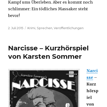
Kampf ums Überleben. Aber es kommt noch
schlimmer: Ein tödliches Massaker steht
bevor!
Veröffentlicht
Kategorien
2. Juli 2015
Krimi
,
Sprechen
,
Veröffentlichungen
am
Narcisse – Kurzhörspiel
von Karsten Sommer
Narci
sse
–
Kurz
hörsp
iel
von