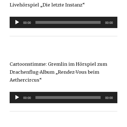
Livehörspiel „Die letzte Instanz“
Audio-
00:00
00:00
Player
Cartoonstimme: Gremlin im Hörspiel zum
Drachenflug-Album „Rendez-Vous beim
Aethercircus“
Audio-
00:00
00:00
Player