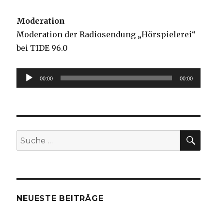
Moderation
Moderation der Radiosendung „Hörspielerei“
bei TIDE 96.0
Audio-
00:00
00:00
Player
SU
Suche
nach:
NEUESTE BEITRÄGE