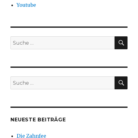
Youtube
SU
Suche
nach:
SU
Suche
nach:
NEUESTE BEITRÄGE
Die Zahnfee