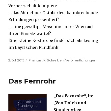
Vorherrschaft kämpfen?
… das Münchner Oktoberfest bahnbrechende
Erfindungen präsentiert?
… eine gewaltige Maschine unter Wien auf
ihren Einsatz wartet?
Eine kleine Kostprobe findet sich als Lesung
im Bayrischen Rundfunk.
Veröffentlicht
Kategorien
2. Juli 2015
Phantastik
,
Schreiben
,
Veröffentlichungen
am
Das Fernrohr
„Das Fernrohr“, in:
„Von Dolch und
Stundenglas: