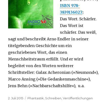
ISBN 978-
3839136027
:
Das Wort. Schärfer.
Das Wort ist
schärfer. Das weiß,
sagt und beschreibt Arno Endler in seiner
titelgebenden Geschichte um ein
geschriebenes Wort, das einen
Menschheitstraum erfüllt. Und er wird
begleitet von den Worten weiterer
Schriftsteller: Galax Acheronian (»Neumond«),
Marco Ansing (»Die Gedankenmaschine«),
Jens Behn (»Nachbarschaftshilfe«), u.a.
Veröffentlicht
Kategorien
2. Juli 2015
Phantastik
,
Schreiben
,
Veröffentlichungen
am