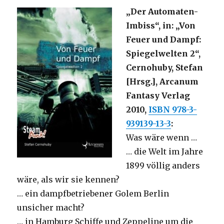
„Der Automaten-
Imbiss“, in: „Von
Feuer und Dampf:
Spiegelwelten 2“,
Cernohuby, Stefan
[Hrsg.], Arcanum
Fantasy Verlag
2010,
ISBN 978-3-
939139-13-3
:
Was wäre wenn …
… die Welt im Jahre
1899 völlig anders
wäre, als wir sie kennen?
… ein dampfbetriebener Golem Berlin
unsicher macht?
… in Hamburg Schiffe und Zeppeline um die