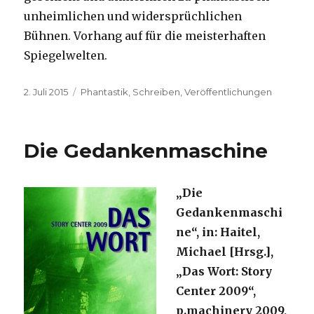
unheimlichen und widersprüchlichen
Bühnen. Vorhang auf für die meisterhaften
Spiegelwelten.
Veröffentlicht
Kategorien
2. Juli 2015
Phantastik
,
Schreiben
,
Veröffentlichungen
am
Die Gedankenmaschine
„Die
Gedankenmaschi
ne“, in: Haitel,
Michael [Hrsg.],
„Das Wort: Story
Center 2009“,
p.machinery 2009,