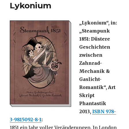
Lykonium
„Lykonium“, in:
„Steampunk
1851: Düstere
Geschichten
zwischen
Zahnrad-
Mechanik &
Gaslicht-
Romantik“, Art
Skript
Phantastik
2013,
ISBN 978-
3-9815092-8-1
:
1851 ein Jahr voller Veränderungen. In London