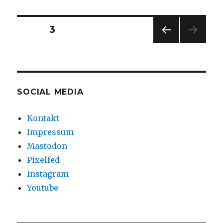
Seitennummerierung
SEITE
3
VOR
der
HERI
GE
Beiträge
SEIT
E
SOCIAL MEDIA
Kontakt
Impressum
Mastodon
Pixelfed
Instagram
Youtube